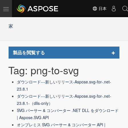
ナ
日本
ビ
ゲ
家
ー
シ
ョ
ン
の
Toggle
製品を閲覧する
切
navigat
替
Tag: png-to-svg
ダウンロード---新しいリリース-Aspose.svg-for-.net-
23.8.1
ダウンロード---新しいリリース-Aspose.svg-for-.net-
23.8.1-（dlls-only）
SVG パーサー & コンバーター .NET DLL をダウンロード
| Aspose.SVG API
オンプレミス SVG パーサー & コンバーター API |