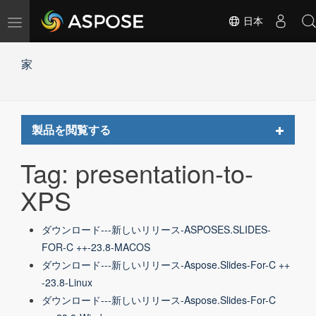
ナ
日本
ビ
ゲ
家
ー
シ
ョ
ン
の
Toggle
製品を閲覧する
切
navigat
替
Tag: presentation-to-
XPS
ダウンロード---新しいリリース-ASPOSES.SLIDES-
FOR-C ++-23.8-MACOS
ダウンロード---新しいリリース-Aspose.Slides-For-C ++
-23.8-Linux
ダウンロード---新しいリリース-Aspose.Slides-For-C