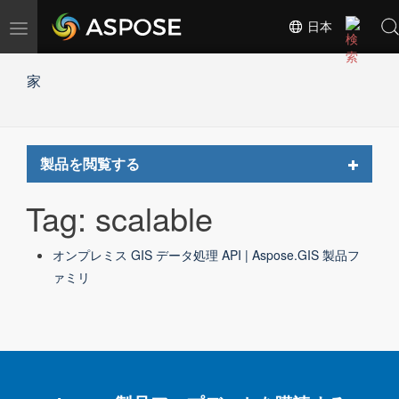
ナ
日本
ビ
ゲ
家
ー
シ
ョ
ン
の
Toggle
製品を閲覧する
切
navigat
替
Tag: scalable
オンプレミス GIS データ処理 API | Aspose.GIS 製品フ
ァミリ