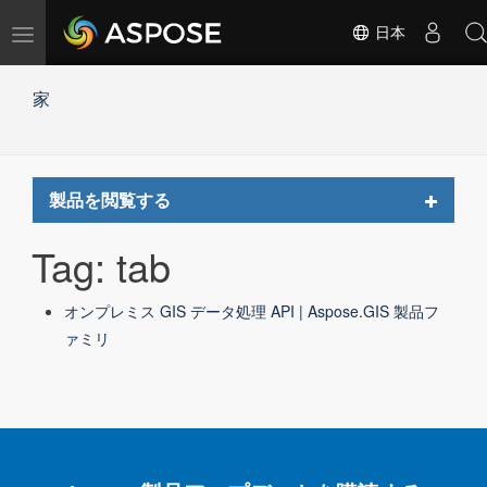
ナ
日本
ビ
ゲ
家
ー
シ
ョ
ン
の
Toggle
製品を閲覧する
切
navigat
替
Tag: tab
オンプレミス GIS データ処理 API | Aspose.GIS 製品フ
ァミリ