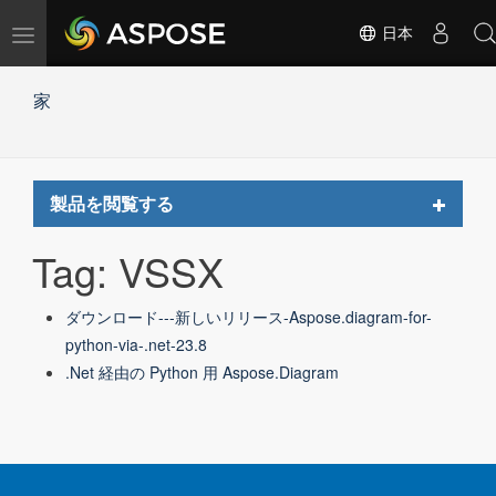
ナ
日本
ビ
ゲ
家
ー
シ
ョ
ン
の
Toggle
製品を閲覧する
切
navigat
替
Tag: VSSX
ダウンロード---新しいリリース-Aspose.diagram-for-
python-via-.net-23.8
.Net 経由の Python 用 Aspose.Diagram