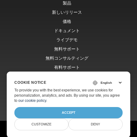
製品
新しいリリース
価格
ドキュメント
ライブデモ
無料サポート
無料コンサルティング
有料サポート
Blog
COOKIE NOTICE
ウェブサイト
To provide you with the best experience, we use cookies for
personalization, analytics, and ads. By using our site, you agree
について
to
our cookie policy
.
ACCEPT
CUSTOMIZE
DENY
© Aspose Pty Ltd 2001-2026. 無断複写・転載を禁じます。
プライバシーポリシー
利用規約
お問い合わせ