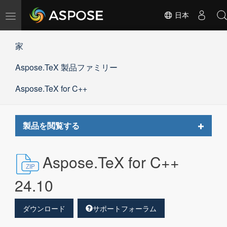
ナ
日本
ビ
ゲ
家
ー
シ
Aspose.TeX 製品ファミリー
ョ
ン
の
Aspose.TeX for C++
切
替
Toggle
製品を閲覧する
navigat
Aspose.TeX for C++
24.10
ダウンロード
サポートフォーラム