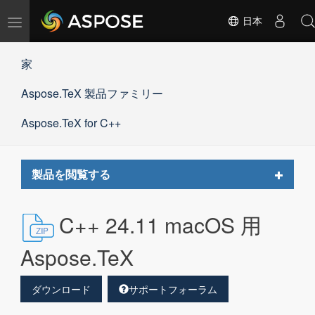
ナ
日本
ビ
ゲ
家
ー
シ
Aspose.TeX 製品ファミリー
ョ
ン
の
Aspose.TeX for C++
切
替
Toggle
製品を閲覧する
navigat
C++ 24.11 macOS 用
Aspose.TeX
ダウンロード
サポートフォーラム