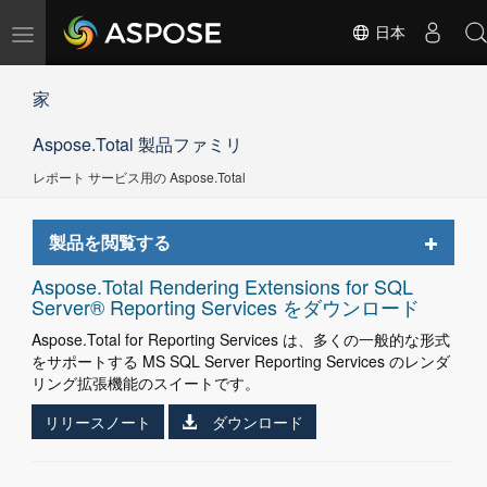
ナ
日本
ビ
ゲ
家
ー
シ
Aspose.Total 製品ファミリ
ョ
ン
レポート サービス用の Aspose.Total
の
切
替
Toggle
製品を閲覧する
navigat
Aspose.Total Rendering Extensions for SQL
Server® Reporting Services をダウンロード
Aspose.Total for Reporting Services は、多くの一般的な形式
をサポートする MS SQL Server Reporting Services のレンダ
リング拡張機能のスイートです。
リリースノート
ダウンロード