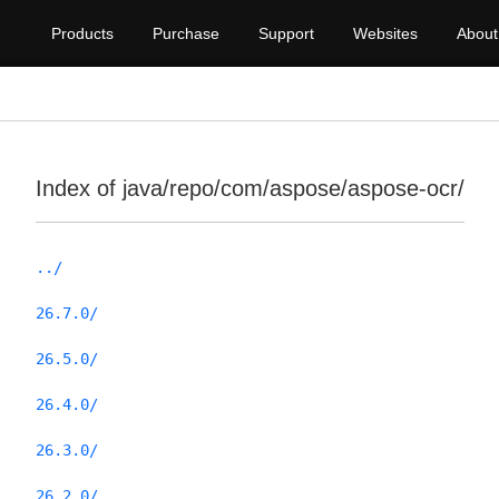
Products
Purchase
Support
Websites
About
Index of java/repo/com/aspose/aspose-ocr/
../
26.7.0/
26.5.0/
26.4.0/
26.3.0/
26.2.0/