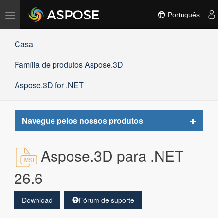
Alternar
Português
navegação
Casa
Família de produtos Aspose.3D
Aspose.3D for .NET
Toggle
Navegue pelos nossos produtos
navigat
Aspose.3D para .NET
26.6
Download
Fórum de suporte