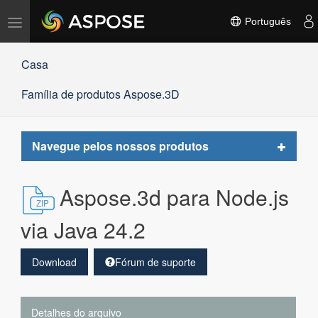
Alternar
Português
navegação
Casa
Família de produtos Aspose.3D
Toggle
Navegue pelos nossos produtos
navigat
Aspose.3d para Node.js
via Java 24.2
Download
Fórum de suporte
Detalhes do arquivo