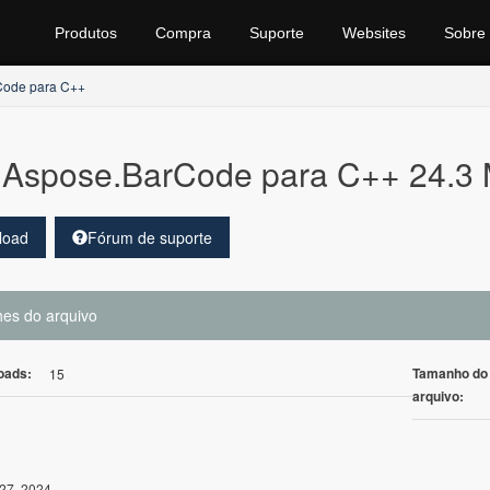
Produtos
Compra
Suporte
Websites
Sobre
Code para C++
Aspose.BarCode para C++ 24.3
load
Fórum de suporte
hes do arquivo
oads:
Tamanho do
15
arquivo:
27, 2024