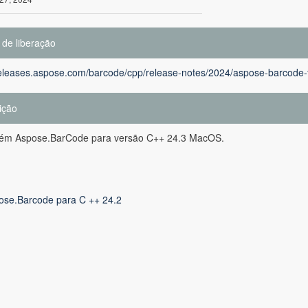
 de liberação
releases.aspose.com/barcode/cpp/release-notes/2024/aspose-barcode-f
ição
tém Aspose.BarCode para versão C++ 24.3 MacOS.
ose.Barcode para C ++ 24.2