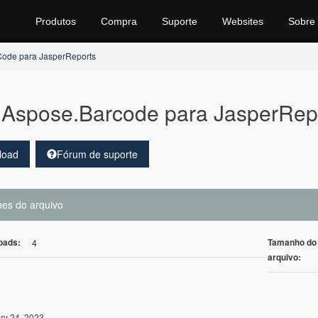
Produtos
Compra
Suporte
Websites
Sobre
ode para JasperReports
Aspose.Barcode para JasperRepo
load
Fórum de suporte
hes do arquivo
oads:
Tamanho do
4
arquivo:
ry 24, 2023