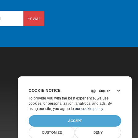
Enviar
COOKIE NOTICE
Preços
To provide you with the best experience, we use
cookies for personalization, analytics, and ads. By
Suporte Pago
using our site, you agree to
our cookie policy
.
Sobre
ACCEPT
CUSTOMIZE
DENY