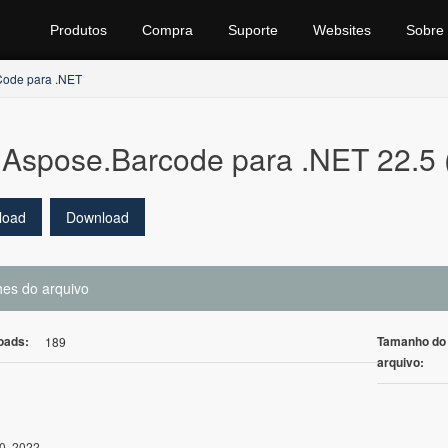
Produtos
Compra
Suporte
Websites
Sobre
Code para .NET
Aspose.Barcode para .NET 22.5
load
Download
hes do arquivo
oads:
Tamanho do
189
arquivo:
0, 2022