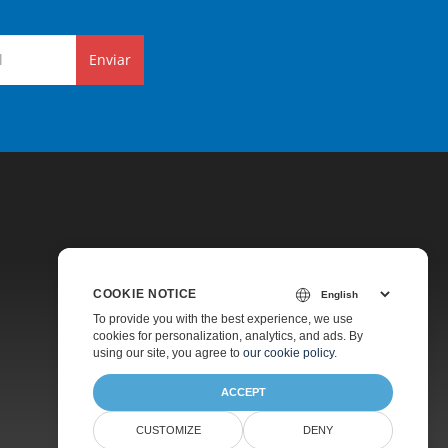
Enviar
COOKIE NOTICE
Preços
To provide you with the best experience, we use
cookies for personalization, analytics, and ads. By
Suporte Pago
using our site, you agree to
our cookie policy
.
Sobre
ACCEPT
CUSTOMIZE
DENY