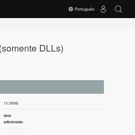
Português
 (somente DLLs)
15.38MB
data
adicionada: