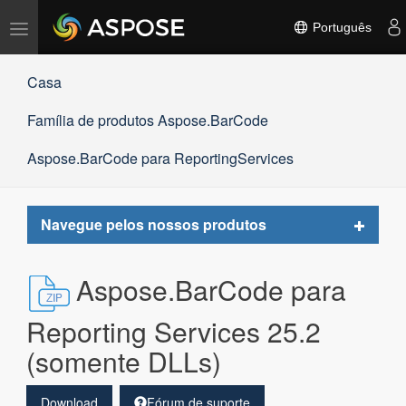
Alternar
Português
navegação
Casa
Família de produtos Aspose.BarCode
Aspose.BarCode para ReportingServices
Toggle
Navegue pelos nossos produtos
navigat
Aspose.BarCode para
Reporting Services 25.2
(somente DLLs)
Download
Fórum de suporte