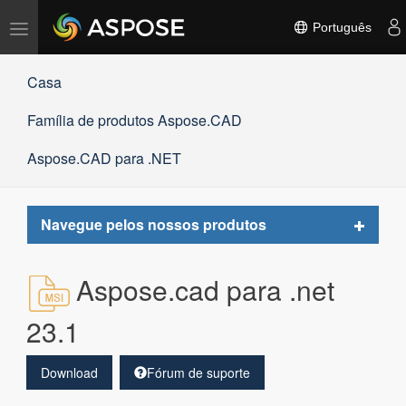
Alternar
Português
navegação
Casa
Família de produtos Aspose.CAD
Aspose.CAD para .NET
Toggle
Navegue pelos nossos produtos
navigat
Aspose.cad para .net
23.1
Download
Fórum de suporte