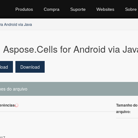
Produtos
Compra
Suporte
Websites
Sobre
ra Android via Java
Aspose.Cells for Android via Jav
load
Download
hes do arquivo
erências:
Tamanho do
33
arquivo:
017