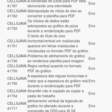
CELLSJAVA-
A conversão do Excel para PDF está
Erro
41787
demorando uma eternidade
CELLSJAVA-
Sobreposição do rótulo do eixo ao
Erro
41762
converter a planilha para PDF
Os rótulos de dados estão
CELLSJAVA-
sobrepostos ao gráfico de pizza
Erro
41752
durante a renderização para PDF
O texto do título do eixo
CELLSJAVA-
horizontal/vertical em maiúsculas
Erro
41751
aparece em letras maiúsculas e
minúsculas no formato PDF do gráfico
CELLSJAVA-
Problema de alinhamento do gráfico
Erro
41736
ao renderizar planilha para imagem
CELLSJAVA-
Regra vertical ausente no formato
Erro
41755
PDF do gráfico
A espessura das réguas horizontais é
CELLSJAVA-
maior que a espessura do gráfico real
Erro
41756
durante a renderização para PDF
CELLSJAVA-
SmartArt não é copiado ao copiar a
Erro
41754
pasta de trabalho
alinhamento vertical da legenda do
CELLSJAVA-
gráfico foi alterado durante a
Erro
41717
conversão de ODS para XLSX