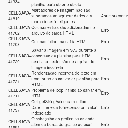
41334
planilha para obter o objeto
Marcadores de imagem não são
CELLSJAVA-
suportados ao agrupar dados em
Aprimorament
41812
marcadores inteligentes
CELLSJAVA-
Colunas extras são adicionadas no
Erro
41702
arquivo de saída HTML
CELLSJAVA-
Colunas faltam na saída HTML
Erro
41708
Salvar a imagem em SVG durante a
CELLSJAVA-
conversão da planilha para HTML
Erro
41720
resulta em extensão de arquivo de
imagem incorreta
Renderização incorreta de texto em
CELLSJAVA-
uma forma ao converter planilha para
Erro
41721
HTML
CELLSJAVA-
Problema de loop infinito ao salvar em
Erro
41711
HTML
Cell.getStringValue para o tipo
CELLSJAVA-
DateTime está fornecendo um valor
Erro
41737
indesejado
O cabeçalho do gráfico se estende
CELLSJAVA-
além da borda do gráfico ao usar
Erro
41681