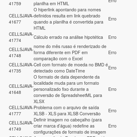
Erro
41759
planilha em HTML
O hiperlink apontando para nomes
CELLSJAVA-
definidos resulta em link quebrado
Erro
41677
quando a planilha é convertida para
HTML
CELLSJAVA-
Cálculo errado na análise hipotética
Erro
41774
nome do mês russo é renderizado de
CELLSJAVA-
forma diferente em PDF em
Erro
41748
comparação com o Excel
CELLSJAVA-
Cell com formato de moeda no BMD é
Erro
41735
detectado como DateTime
O formato de data dependente da
localidade muda para um formato
CELLSJAVA-
personalizado fixo durante a
Erro
41648
conversão de SpreadsheetML para
XLSX
CELLSJAVA-
Problema com o arquivo de saída
Erro
41777
XLSB - XLS para XLSB Conversão
Definir imagem no cabeçalho (para
CELLSJAVA-
criar marca d’água) redefine as
Erro
41749
configurações de formato de imagem