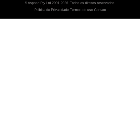
© Aspose Pty Ltd 2001-2026.
Todos os direitos reservados.
Política de Privacidade
Termos de uso
Contato