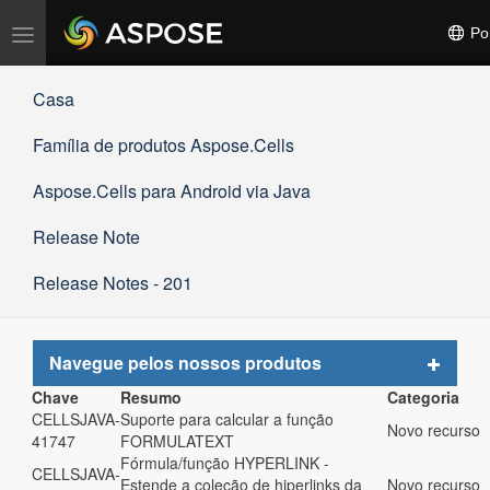
Alternar
Po
navegação
Casa
Família de produtos Aspose.Cells
Aspose.Cells para Android via Java
Release Note
Release Notes - 201
Toggle
Navegue pelos nossos produtos
navigat
Chave
Resumo
Categoria
CELLSJAVA-
Suporte para calcular a função
Novo recurso
41747
FORMULATEXT
Fórmula/função HYPERLINK -
CELLSJAVA-
Estende a coleção de hiperlinks da
Novo recurso