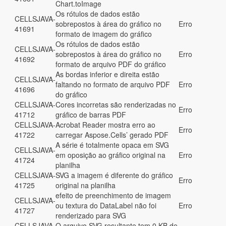
Chart.toImage
Os rótulos de dados estão
CELLSJAVA-
sobrepostos à área do gráfico no
Erro
41691
formato de imagem do gráfico
Os rótulos de dados estão
CELLSJAVA-
sobrepostos à área do gráfico no
Erro
41692
formato de arquivo PDF do gráfico
As bordas inferior e direita estão
CELLSJAVA-
faltando no formato de arquivo PDF
Erro
41696
do gráfico
CELLSJAVA-
Cores incorretas são renderizadas no
Erro
41712
gráfico de barras PDF
CELLSJAVA-
Acrobat Reader mostra erro ao
Erro
41722
carregar Aspose.Cells’ gerado PDF
A série é totalmente opaca em SVG
CELLSJAVA-
em oposição ao gráfico original na
Erro
41724
planilha
CELLSJAVA-
SVG a imagem é diferente do gráfico
Erro
41725
original na planilha
efeito de preenchimento de imagem
CELLSJAVA-
ou textura do DataLabel não foi
Erro
41727
renderizado para SVG
CELLSJAVA-
O arquivo SVG resultante tem 0 KB de