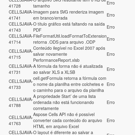
Erro
41728
tamanho
CELLSJAVA-
Imagem para SVG renderiza imagem
Erro
41741
em branco/errada
CELLSJAVA-
O título gráfico está faltando na saída
Erro
41743
PDF
CELLSJAVA-
FileFormatUtil.loadFormatToExtension
Erro
41714
retorna .ODS para arquivo .ODP
Conteúdo ilegível no Excel 2007 após
CELLSJAVA-
salvar novamente
Erro
41715
PerformanceReport.xlsb
CELLSJAVA-
A fórmula da forma não é atualizada
Erro
41731
ao salvar XLS a XLSB
cell.getFormula retorna a fórmula com
CELLSJAVA-
o nome da planilha entre colchetes e
Erro
41733
o caminho para o arquivo da planilha
A propriedade Start’ de uma lista
CELLSJAVA-
ordenada não está funcionando
Erro
41788
corretamente
Aspose Cells API não é possível
CELLSJAVA-
converter cada conteúdo do arquivo
Erro
41763
HTML em arquivo Excel
CELLSJAVA-
O layout é diferente ao salvar a