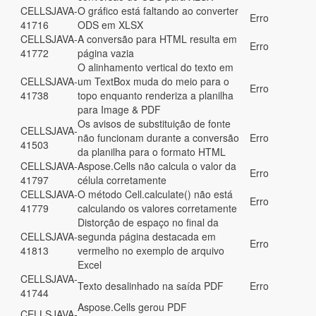
CELLSJAVA-
O gráfico está faltando ao converter
Erro
41716
ODS em XLSX
CELLSJAVA-
A conversão para HTML resulta em
Erro
41772
página vazia
O alinhamento vertical do texto em
CELLSJAVA-
um TextBox muda do meio para o
Erro
41738
topo enquanto renderiza a planilha
para Image & PDF
Os avisos de substituição de fonte
CELLSJAVA-
não funcionam durante a conversão
Erro
41503
da planilha para o formato HTML
CELLSJAVA-
Aspose.Cells não calcula o valor da
Erro
41797
célula corretamente
CELLSJAVA-
O método Cell.calculate() não está
Erro
41779
calculando os valores corretamente
Distorção de espaço no final da
CELLSJAVA-
segunda página destacada em
Erro
41813
vermelho no exemplo de arquivo
Excel
CELLSJAVA-
Texto desalinhado na saída PDF
Erro
41744
Aspose.Cells gerou PDF
CELLSJAVA-