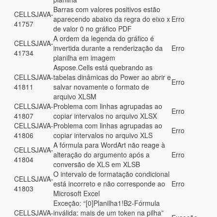
Barras com valores positivos estão
CELLSJAVA-
aparecendo abaixo da regra do eixo x
Erro
41757
de valor 0 no gráfico PDF
A ordem da legenda do gráfico é
CELLSJAVA-
invertida durante a renderização da
Erro
41734
planilha em imagem
Aspose.Cells está quebrando as
CELLSJAVA-
tabelas dinâmicas do Power ao abrir e
Erro
41811
salvar novamente o formato de
arquivo XLSM
CELLSJAVA-
Problema com linhas agrupadas ao
Erro
41807
copiar intervalos no arquivo XLSX
CELLSJAVA-
Problema com linhas agrupadas ao
Erro
41806
copiar intervalos no arquivo XLS
A fórmula para WordArt não reage à
CELLSJAVA-
alteração do argumento após a
Erro
41804
conversão de XLS em XLSB
O intervalo de formatação condicional
CELLSJAVA-
está incorreto e não corresponde ao
Erro
41803
Microsoft Excel
Exceção: “[0]Planilha1!B2-Fórmula
CELLSJAVA-
inválida: mais de um token na pilha”