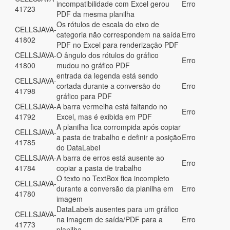
incompatibilidade com Excel gerou
Erro
41723
PDF da mesma planilha
Os rótulos de escala do eixo de
CELLSJAVA-
categoria não correspondem na saída
Erro
41802
PDF no Excel para renderização PDF
CELLSJAVA-
O ângulo dos rótulos do gráfico
Erro
41800
mudou no gráfico PDF
entrada da legenda está sendo
CELLSJAVA-
cortada durante a conversão do
Erro
41798
gráfico para PDF
CELLSJAVA-
A barra vermelha está faltando no
Erro
41792
Excel, mas é exibida em PDF
A planilha fica corrompida após copiar
CELLSJAVA-
a pasta de trabalho e definir a posição
Erro
41785
do DataLabel
CELLSJAVA-
A barra de erros está ausente ao
Erro
41784
copiar a pasta de trabalho
O texto no TextBox fica incompleto
CELLSJAVA-
durante a conversão da planilha em
Erro
41780
imagem
DataLabels ausentes para um gráfico
CELLSJAVA-
na imagem de saída/PDF para a
Erro
41773
planilha