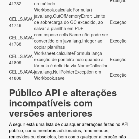
Exceção
41732
no método
Workbook.calculateFormula()
java.lang.OutOfMemoryError: Limite
CELLSJAVA-
de sobrecarga do GC excedido, ao
Exceção
41746
salvar a planilha em PDF
com.aspose.cells.Name não pode ser
CELLSJAVA-
convertido em java.lang.Integer ao
Exceção
41768
copiar planilhas
Worksheet.calculateFormula lança
CELLSJAVA-
exceção de ponteiro nulo quando a
Exceção
41809
fórmula é definida via NameCollection
CELLSJAVA-
java.lang.NullPointerException em
Exceção
41808
Workbook.save
Público API e alterações
incompatíveis com
versões anteriores
A seguir está uma lista de quaisquer alterações feitas no API
público, como membros adicionados, renomeados,
removidos ou obsoletos, bem como qualquer alteração não