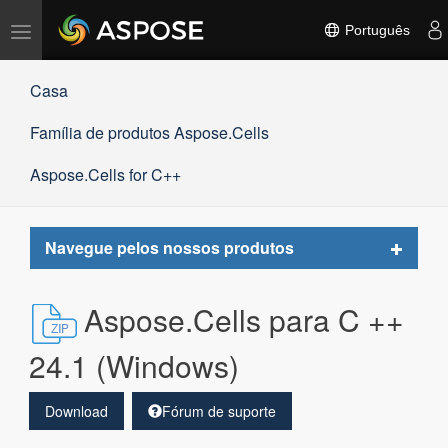
Alternar
Português
navegação
Casa
Família de produtos Aspose.Cells
Aspose.Cells for C++
Toggle
Navegue pelos nossos produtos
navigat
Aspose.Cells para C ++
24.1 (Windows)
Download
Fórum de suporte