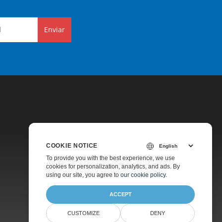
Enviar
COOKIE NOTICE
Preços
To provide you with the best experience, we use
cookies for personalization, analytics, and ads. By
Suporte Pago
using our site, you agree to
our cookie policy
.
Sobre
ACCEPT
CUSTOMIZE
DENY