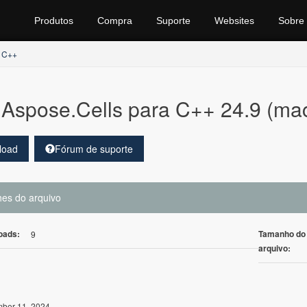
Produtos
Compra
Suporte
Websites
Sobre
r C++
Aspose.Cells para C++ 24.9 (m
load
Fórum de suporte
hes do arquivo
oads:
Tamanho do
9
arquivo:
ber 11, 2024