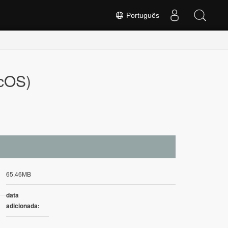
Português
acOS)
65.46MB
data
adicionada: