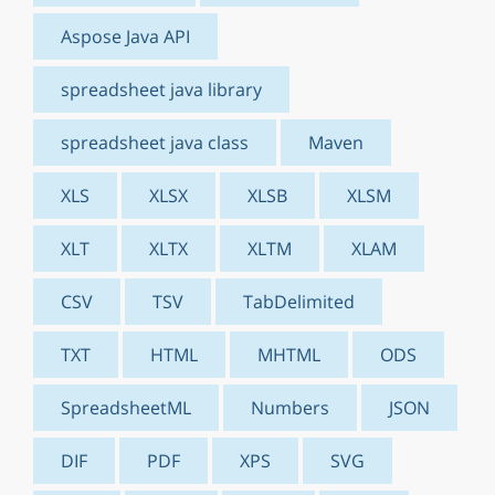
Aspose Java API
spreadsheet java library
spreadsheet java class
Maven
XLS
XLSX
XLSB
XLSM
XLT
XLTX
XLTM
XLAM
CSV
TSV
TabDelimited
TXT
HTML
MHTML
ODS
SpreadsheetML
Numbers
JSON
DIF
PDF
XPS
SVG