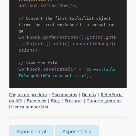
options.setLastRow(
);

5
// Convert the first table/list object 
(from the first worksheet) to normal ran
ge
workbook.getWorksheets().get(
).getL
0
istObjects().get(
).convertToRange(o
0
ptions);

// Save the file
workbook.save(dataDir + 
"ConvertTable
ToRangeWithOptions_out.xlsx"
Página do produto
|
Documentos
|
Demos
|
Referência
da API
|
Exemplos
|
Blog
|
Procurar
|
Suporte gratuito
|
Licença temporária
Aspose Total
Aspose Cells