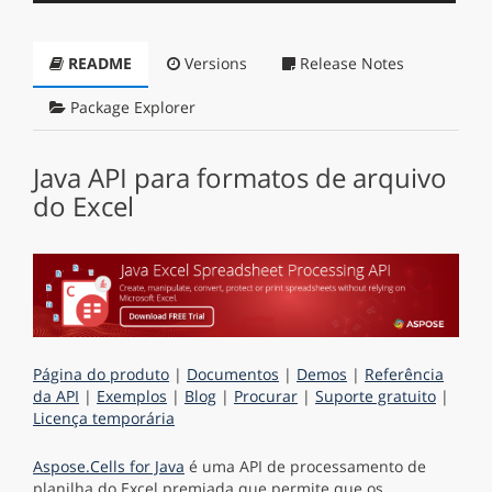
README
Versions
Release Notes
Package Explorer
Java API para formatos de arquivo
do Excel
Página do produto
|
Documentos
|
Demos
|
Referência
da API
|
Exemplos
|
Blog
|
Procurar
|
Suporte gratuito
|
Licença temporária
Aspose.Cells for Java
é uma API de processamento de
planilha do Excel premiada que permite que os