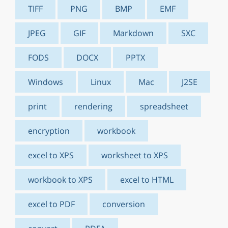
TIFF
PNG
BMP
EMF
JPEG
GIF
Markdown
SXC
FODS
DOCX
PPTX
Windows
Linux
Mac
J2SE
print
rendering
spreadsheet
encryption
workbook
excel to XPS
worksheet to XPS
workbook to XPS
excel to HTML
excel to PDF
conversion