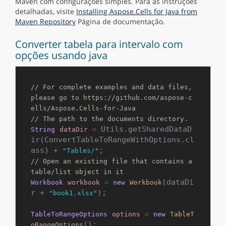
Maven com configurações simples. Para as instruções
detalhadas, visite
Installing Aspose.Cells for Java from
Maven Repository
Página de documentação.
Converter tabela para intervalo com
opções usando java
// For complete examples and data files, 
please go to https://github.com/aspose-c
ells/Aspose.Cells-for-Java
// The path to the documents directory.
 Utils.getSharedDataD
String
dataDir
=
ir(ConvertTableToRangeWithOptions.cl
ass) + 
"Tables/"
// Open an existing file that contains a 
table/list object in it
(dataDi
Workbook
workbook
=
new
Workbook
r + 
);

"book1.xlsx"
TableToRangeOptions
options
=
new
TableT
();

oRangeOptions