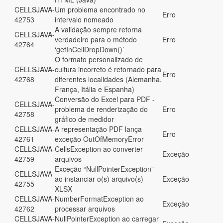
CELLSJAVA-
Um problema encontrado no
Erro
42753
intervalo nomeado
A validação sempre retorna
CELLSJAVA-
verdadeiro para o método
Erro
42764
‘getInCellDropDown()’
O formato personalizado de
CELLSJAVA-
cultura incorreto é retornado para
Erro
42768
diferentes localidades (Alemanha,
França, Itália e Espanha)
Conversão do Excel para PDF -
CELLSJAVA-
problema de renderização do
Erro
42758
gráfico de medidor
CELLSJAVA-
A representação PDF lança
Erro
42761
exceção OutOfMemoryError
CELLSJAVA-
CellsException ao converter
Exceção
42759
arquivos
Exceção “NullPointerException”
CELLSJAVA-
ao instanciar o(s) arquivo(s)
Exceção
42755
XLSX
CELLSJAVA-
NumberFormatException ao
Exceção
42762
processar arquivos
CELLSJAVA-
NullPointerException ao carregar