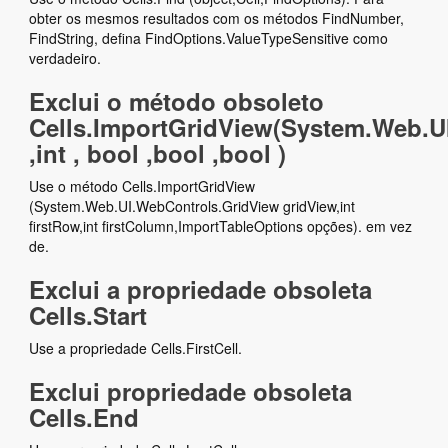
obter os mesmos resultados com os métodos FindNumber,
FindString, defina FindOptions.ValueTypeSensitive como
verdadeiro.
Exclui o método obsoleto
Cells.ImportGridView(System.Web.U
,int , bool ,bool ,bool )
Use o método Cells.ImportGridView
(System.Web.UI.WebControls.GridView gridView,int
firstRow,int firstColumn,ImportTableOptions opções). em vez
de.
Exclui a propriedade obsoleta
Cells.Start
Use a propriedade Cells.FirstCell.
Exclui propriedade obsoleta
Cells.End