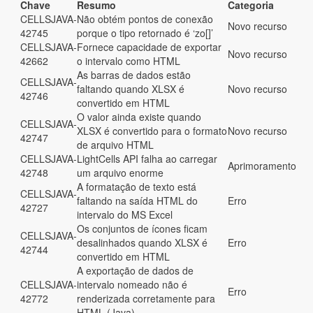
Chave
Resumo
Categoria
CELLSJAVA-
Não obtém pontos de conexão
Novo recurso
42745
porque o tipo retornado é ‘zo[]’
CELLSJAVA-
Fornece capacidade de exportar
Novo recurso
42662
o intervalo como HTML
As barras de dados estão
CELLSJAVA-
faltando quando XLSX é
Novo recurso
42746
convertido em HTML
O valor ainda existe quando
CELLSJAVA-
XLSX é convertido para o formato
Novo recurso
42747
de arquivo HTML
CELLSJAVA-
LightCells API falha ao carregar
Aprimoramento
42748
um arquivo enorme
A formatação de texto está
CELLSJAVA-
faltando na saída HTML do
Erro
42727
intervalo do MS Excel
Os conjuntos de ícones ficam
CELLSJAVA-
desalinhados quando XLSX é
Erro
42744
convertido em HTML
A exportação de dados de
CELLSJAVA-
intervalo nomeado não é
Erro
42772
renderizada corretamente para
HTML (Java)