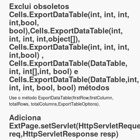
Exclui obsoletos
Cells.ExportDataTable(int, int, int,
int,bool,
bool),Cells.ExportDataTable(int,
int, int, int,object[]),
Cells.ExportDataTable(int, int, int,
int,bool) ,
Cells.ExportDataTable(DataTable,
int, int[],int, bool) e
Cells.ExportDataTable(DataTable,int,
int, int, bool, bool) métodos
Use o método ExportDataTable(firstRow,firstColumn,
totalRows, totalColumns,ExportTableOptions).
Adiciona
ExtPage.setServlet(HttpServletRequ
req,HttpServletResponse resp)