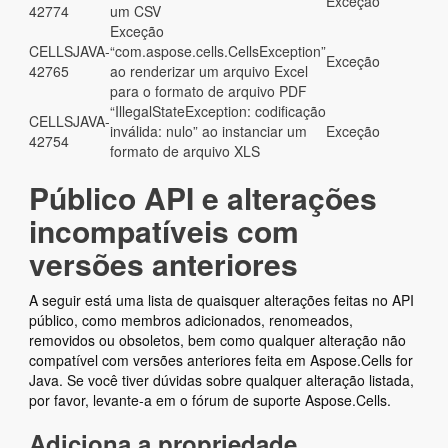
Exceção
42774
um CSV
Exceção
CELLSJAVA-
“com.aspose.cells.CellsException”
Exceção
42765
ao renderizar um arquivo Excel
para o formato de arquivo PDF
“IllegalStateException: codificação
CELLSJAVA-
inválida: nulo” ao instanciar um
Exceção
42754
formato de arquivo XLS
Público API e alterações
incompatíveis com
versões anteriores
A seguir está uma lista de quaisquer alterações feitas no API
público, como membros adicionados, renomeados,
removidos ou obsoletos, bem como qualquer alteração não
compatível com versões anteriores feita em Aspose.Cells for
Java. Se você tiver dúvidas sobre qualquer alteração listada,
por favor, levante-a em o fórum de suporte Aspose.Cells.
Adiciona a propriedade