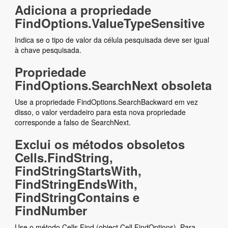
Adiciona a propriedade
FindOptions.ValueTypeSensitive
Indica se o tipo de valor da célula pesquisada deve ser igual
à chave pesquisada.
Propriedade
FindOptions.SearchNext obsoleta
Use a propriedade FindOptions.SearchBackward em vez
disso, o valor verdadeiro para esta nova propriedade
corresponde a falso de SearchNext.
Exclui os métodos obsoletos
Cells.FindString,
FindStringStartsWith,
FindStringEndsWith,
FindStringContains e
FindNumber
Use o método Cells.Find (object,Cell,FindOptions). Para