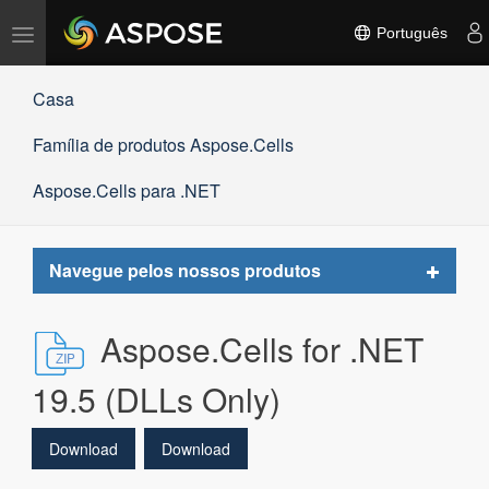
Alternar
Português
navegação
Casa
Família de produtos Aspose.Cells
Aspose.Cells para .NET
Toggle
Navegue pelos nossos produtos
navigat
Aspose.Cells for .NET
19.5 (DLLs Only)
Download
Download