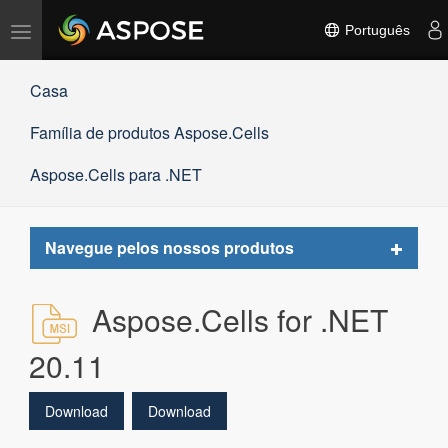
Alternar
Português
navegação
Casa
Família de produtos Aspose.Cells
Aspose.Cells para .NET
Toggle
Navegue pelos nossos produtos
navigat
Aspose.Cells for .NET
20.11
Download
Download