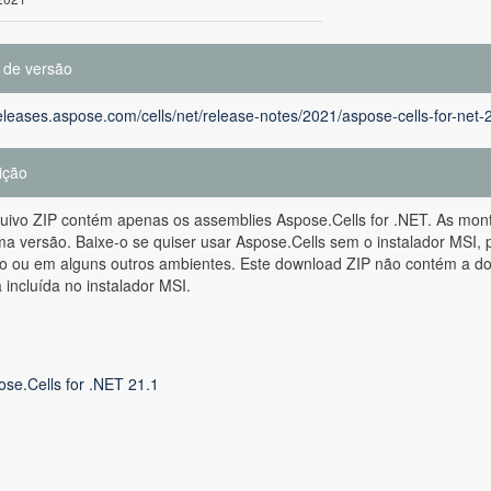
 de versão
releases.aspose.com/cells/net/release-notes/2021/aspose-cells-for-net-
ição
quivo ZIP contém apenas os assemblies Aspose.Cells for .NET. As mo
 versão. Baixe-o se quiser usar Aspose.Cells sem o instalador MSI, 
 ou em alguns outros ambientes. Este download ZIP não contém a do
 incluída no instalador MSI.
ose.Cells for .NET 21.1