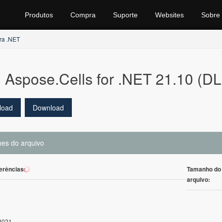
Produtos
Compra
Suporte
Websites
Sobre
ra .NET
Aspose.Cells for .NET 21.10 (DL
load
Download
hes do arquivo
erências:
Tamanho do
93
arquivo:
2021