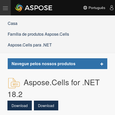
Alternar
Português
navegação
Casa
Família de produtos Aspose.Cells
Aspose.Cells para .NET
Toggle
Navegue pelos nossos produtos
navigat
Aspose.Cells for .NET
18.2
Download
Download