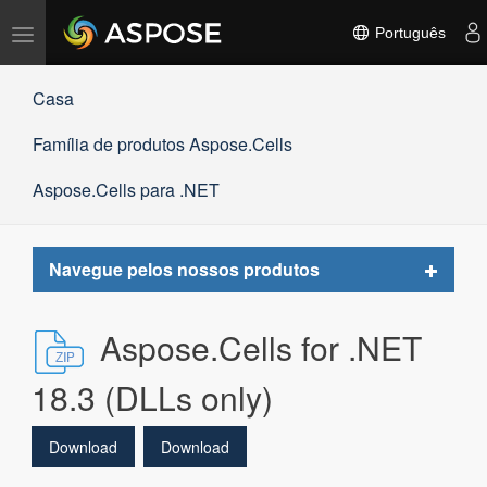
Alternar
Português
navegação
Casa
Família de produtos Aspose.Cells
Aspose.Cells para .NET
Toggle
Navegue pelos nossos produtos
navigat
Aspose.Cells for .NET
18.3 (DLLs only)
Download
Download