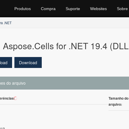
Produtos
Compra
Suporte
Websites
Sobre
ra .NET
Aspose.Cells for .NET 19.4 (DLL
load
Download
hes do arquivo
erências:
Tamanho do
140
arquivo:
019