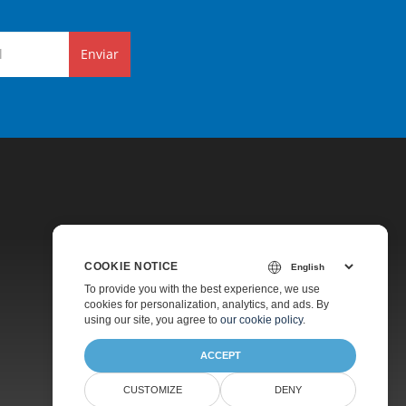
Enviar
COOKIE NOTICE
Preços
To provide you with the best experience, we use
cookies for personalization, analytics, and ads. By
Suporte Pago
using our site, you agree to
our cookie policy
.
Sobre
ACCEPT
CUSTOMIZE
DENY