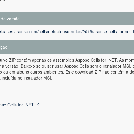
 de versão
releases.aspose.com/cells/net/release-notes/2019/aspose-cells-for-net-
ição
quivo ZIP contém apenas os assemblies Aspose.Cells for .NET. As mo
 versão. Baixe-o se quiser usar Aspose.Cells sem o instalador MSI, 
 ou em alguns outros ambientes. Este download ZIP não contém a do
 incluída no instalador MSI.
ose.Cells for .NET 19.