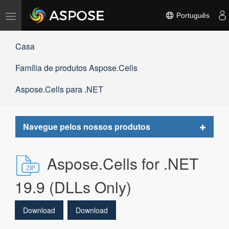
Alternar
Português
navegação
Casa
Família de produtos Aspose.Cells
Aspose.Cells para .NET
Toggle
Navegue pelos nossos produtos
navigat
Aspose.Cells for .NET
19.9 (DLLs Only)
Download
Download