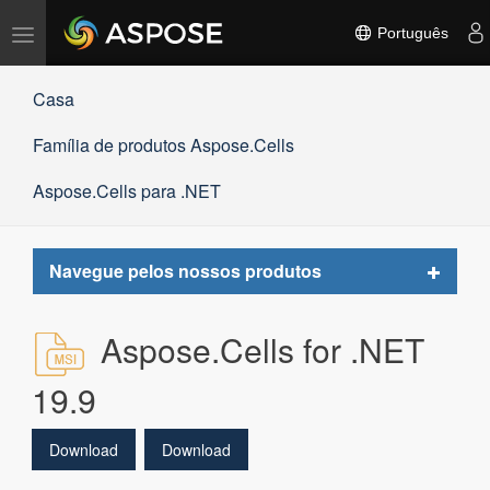
Alternar
Português
navegação
Casa
Família de produtos Aspose.Cells
Aspose.Cells para .NET
Toggle
Navegue pelos nossos produtos
navigat
Aspose.Cells for .NET
19.9
Download
Download