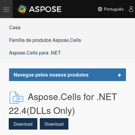
Alternar
Português
navegação
Casa
Família de produtos Aspose.Cells
Aspose.Cells para .NET
Toggle
Navegue pelos nossos produtos
navigat
Aspose.Cells for .NET
22.4(DLLs Only)
Download
Download