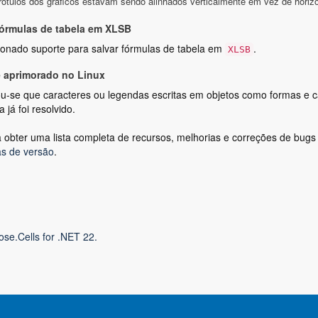
rótulos dos gráficos estavam sendo alinhados verticalmente em vez de horiz
fórmulas de tabela em XLSB
ionado suporte para salvar fórmulas de tabela em
.
XLSB
 aprimorado no Linux
-se que caracteres ou legendas escritas em objetos como formas e ca
 já foi resolvido.
 obter uma lista completa de recursos, melhorias e correções de bugs n
s de versão
.
ose.Cells for .NET 22.