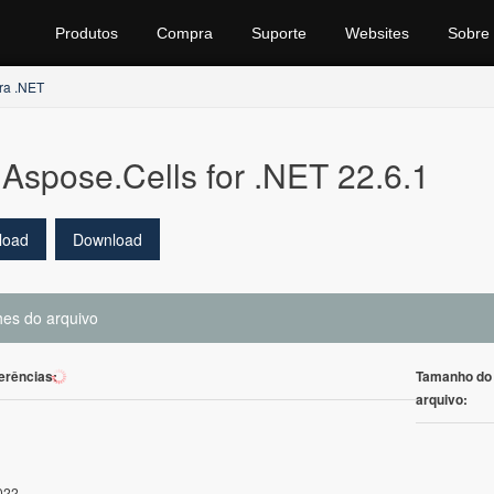
Produtos
Compra
Suporte
Websites
Sobre
ra .NET
Aspose.Cells for .NET 22.6.1
load
Download
hes do arquivo
erências:
Tamanho do
1
arquivo:
022