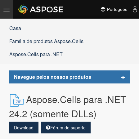
Alternar
Português
navegação
Casa
Família de produtos Aspose.Cells
Aspose.Cells para .NET
Toggle
Navegue pelos nossos produtos
navigat
Aspose.Cells para .NET
24.2 (somente DLLs)
Download
Fórum de suporte