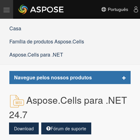
Alternar
Português
navegação
Casa
Família de produtos Aspose.Cells
Aspose.Cells para .NET
Toggle
Navegue pelos nossos produtos
navigat
Aspose.Cells para .NET
24.7
Download
Fórum de suporte