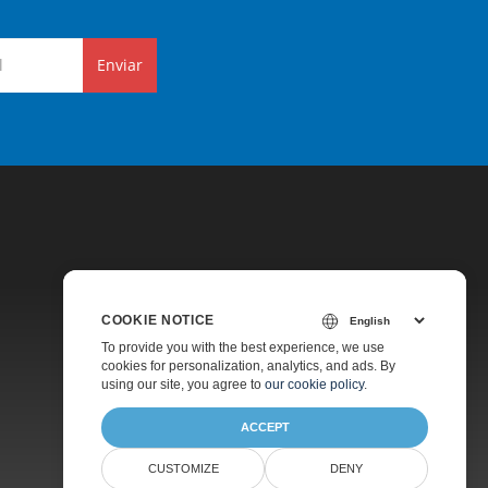
Enviar
COOKIE NOTICE
Preços
To provide you with the best experience, we use
cookies for personalization, analytics, and ads. By
Suporte Pago
using our site, you agree to
our cookie policy
.
Sobre
ACCEPT
CUSTOMIZE
DENY