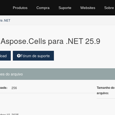
Produtos
Compra
Suporte
Websites
Sobre
ra .NET
Aspose.Cells para .NET 25.9
load
Fórum de suporte
hes do arquivo
oads:
Tamanho do
256
arquivo:
ber 10, 2025