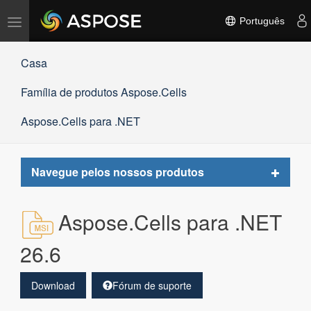
Alternar
Português
navegação
Casa
Família de produtos Aspose.Cells
Aspose.Cells para .NET
Toggle
Navegue pelos nossos produtos
navigat
Aspose.Cells para .NET
26.6
Download
Fórum de suporte