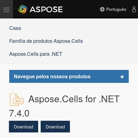
Alternar
Português
navegação
Casa
Família de produtos Aspose.Cells
Aspose.Cells para .NET
Toggle
Navegue pelos nossos produtos
navigat
Aspose.Cells for .NET
7.4.0
Download
Download