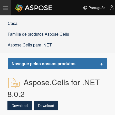
Alternar
Português
navegação
Casa
Família de produtos Aspose.Cells
Aspose.Cells para .NET
Toggle
Navegue pelos nossos produtos
navigat
Aspose.Cells for .NET
8.0.2
Download
Download