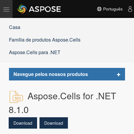
Alternar
Português
navegação
Casa
Família de produtos Aspose.Cells
Aspose.Cells para .NET
Toggle
Navegue pelos nossos produtos
navigat
Aspose.Cells for .NET
8.1.0
Download
Download