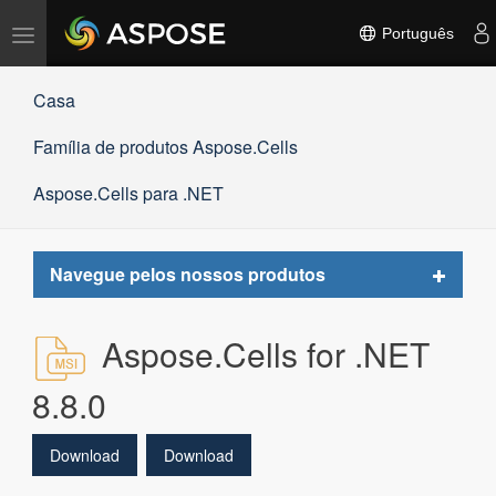
Alternar
Português
navegação
Casa
Família de produtos Aspose.Cells
Aspose.Cells para .NET
Toggle
Navegue pelos nossos produtos
navigat
Aspose.Cells for .NET
8.8.0
Download
Download