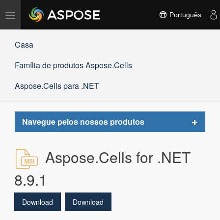
Alternar
Português
navegação
Casa
Família de produtos Aspose.Cells
Aspose.Cells para .NET
Toggle
Navegue pelos nossos produtos
navigat
Aspose.Cells for .NET
8.9.1
Download
Download