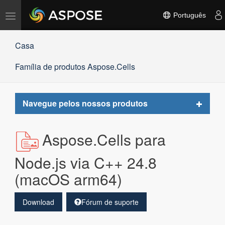
Alternar
Português
navegação
Casa
Família de produtos Aspose.Cells
Toggle
Navegue pelos nossos produtos
navigat
Aspose.Cells para
Node.js via C++ 24.8
(macOS arm64)
Download
Fórum de suporte