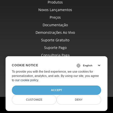
Produtos
Novos Lançamentos
Preços
Documentação
Demonstrações Ao Vivo
Suporte Gratuito
Suporte Pago
Consultoria Paga
Blog
COOKIE NOTICE
Sites
To provide you with the best experience, we use cookies for
personalization, analytics, and ads. By using our site, you agree
Sobre
to
our cookie policy
.
ACCEPT
CUSTOMIZE
DENY
© Aspose Pty Ltd 2001-2026.
Todos os direitos reservados.
Política de Privacidade
Termos de uso
Contato