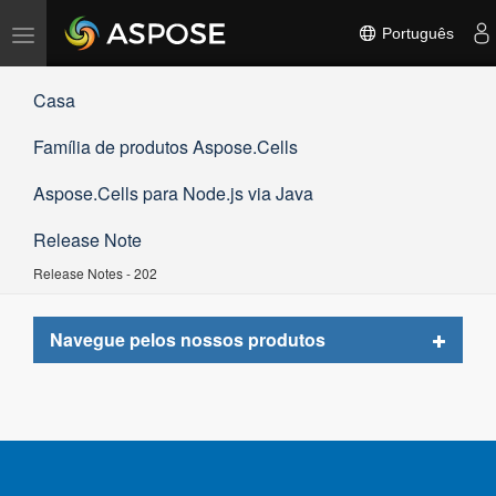
Alternar
Português
navegação
Casa
Família de produtos Aspose.Cells
Aspose.Cells para Node.js via Java
Release Note
Release Notes - 202
Toggle
Navegue pelos nossos produtos
navigat