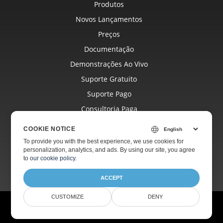
Produtos
Novos Lançamentos
Preços
Documentação
Demonstrações Ao Vivo
Suporte Gratuito
Suporte Pago
Consultoria Paga
Blog
COOKIE NOTICE
Sites
To provide you with the best experience, we use cookies for
personalization, analytics, and ads. By using our site, you agree
Sobre
to
our cookie policy
.
ACCEPT
CUSTOMIZE
DENY
© Aspose Pty Ltd 2001-2026.
Todos os direitos reservados.
Política de Privacidade
Termos de uso
Contato