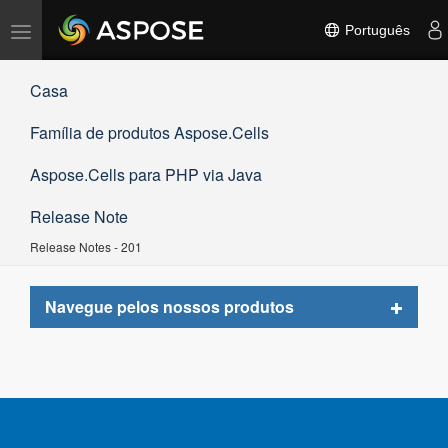
Alternar
Português
navegação
Casa
Família de produtos Aspose.Cells
Aspose.Cells para PHP via Java
Release Note
Release Notes - 201
Toggle
Navegue pelos nossos produtos
navigat