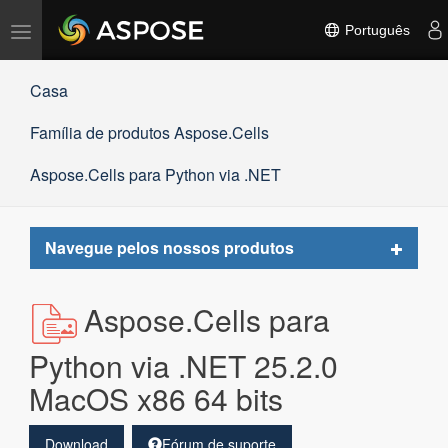
Alternar
Português
navegação
Casa
Família de produtos Aspose.Cells
Aspose.Cells para Python via .NET
Toggle
Navegue pelos nossos produtos
navigat
Aspose.Cells para
Python via .NET 25.2.0
MacOS x86 64 bits
Download
Fórum de suporte