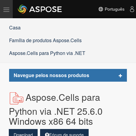
Alternar
Português
navegação
Casa
Família de produtos Aspose.Cells
Aspose.Cells para Python via .NET
Toggle
Navegue pelos nossos produtos
navigat
Aspose.Cells para
Python via .NET 25.6.0
Windows x86 64 bits
Download
Fórum de suporte