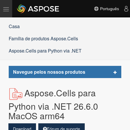
Alternar
Português
navegação
Casa
Família de produtos Aspose.Cells
Aspose.Cells para Python via .NET
Toggle
Navegue pelos nossos produtos
navigat
Aspose.Cells para
Python via .NET 26.6.0
MacOS arm64
Download
Fórum de suporte