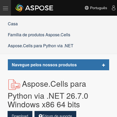
Alternar
Português
navegação
Casa
Família de produtos Aspose.Cells
Aspose.Cells para Python via .NET
Toggle
Navegue pelos nossos produtos
navigat
Aspose.Cells para
Python via .NET 26.7.0
Windows x86 64 bits
Download
Fórum de suporte