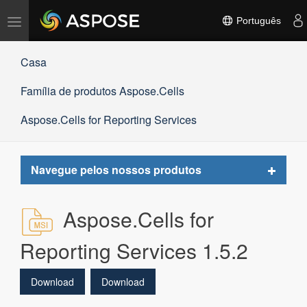
Alternar
Português
navegação
Casa
Família de produtos Aspose.Cells
Aspose.Cells for Reporting Services
Toggle
Navegue pelos nossos produtos
navigat
Aspose.Cells for
Reporting Services 1.5.2
Download
Download