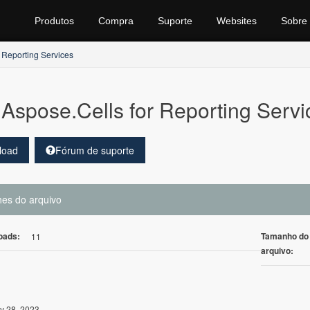
Produtos
Compra
Suporte
Websites
Sobre
 Reporting Services
Aspose.Cells for Reporting Servi
load
Fórum de suporte
hes do arquivo
oads:
Tamanho do
11
arquivo:
y 28, 2023