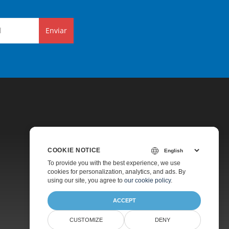
Enviar
COOKIE NOTICE
Preços
To provide you with the best experience, we use
cookies for personalization, analytics, and ads. By
Suporte Pago
using our site, you agree to
our cookie policy
.
Sobre
ACCEPT
CUSTOMIZE
DENY